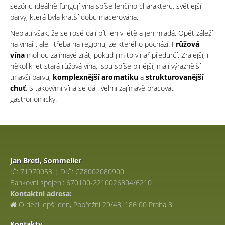
sezónu ideálně fungují vína spíše lehčího charakteru, světlejší
barvy, která byla kratší dobu macerována.
Neplatí však, že se rosé dají pít jen v létě a jen mladá. Opět záleží
na vinaři, ale i třeba na regionu, ze kterého pochází. I
růžová
vína
mohou zajímavé zrát, pokud jim to vinař předurčí. Zralejší, i
několik let stará růžová vína, jsou spíše plnější, mají výraznější
tmavší barvu,
komplexnější aromatiku
a
strukturovanější
chuť
. S takovými vína se dá i velmi zajímavě pracovat
gastronomicky.
Jan Bretl
, Sommelier
IČ: 71970053 | DIČ: CZ8002080900
Bankovní spojení: 670100-2210026304/6210
Kontaktní adresa:
O deci lepší den, Pobřežní 29/48, 186 00 Praha 8
Kontakty