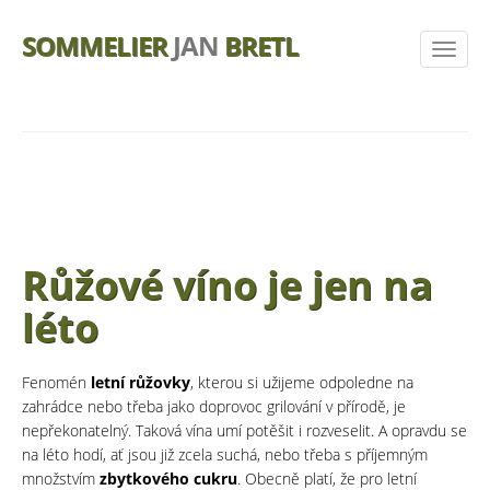
SOMMELIER
JAN
BRETL
Růžové víno je jen na
léto
Fenomén
letní růžovky
, kterou si užijeme odpoledne na
zahrádce nebo třeba jako doprovoc grilování v přírodě, je
nepřekonatelný. Taková vína umí potěšit i rozveselit. A opravdu se
na léto hodí, ať jsou již zcela suchá, nebo třeba s příjemným
množstvím
zbytkového cukru
. Obecně platí, že pro letní